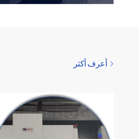
مع أكثر من 20 عامًا من الخبرة ، أصبح Safeway System
مؤسسة رائدة في مجال النقل في المترو (المترو) والنقل
العام للمدينة ، حيث تخدم أكثر من 90 خطًا متروًا في جميع
أنحاء البلاد ، مع حصة سوقية تزيد عن 30 ٪.
أعرف أكثر
الحصول على المزيد من المعلومات