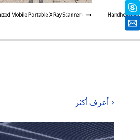
ized Mobile Portable X Ray Scanner on Truck
Handheld Liqu
أعرف أكثر