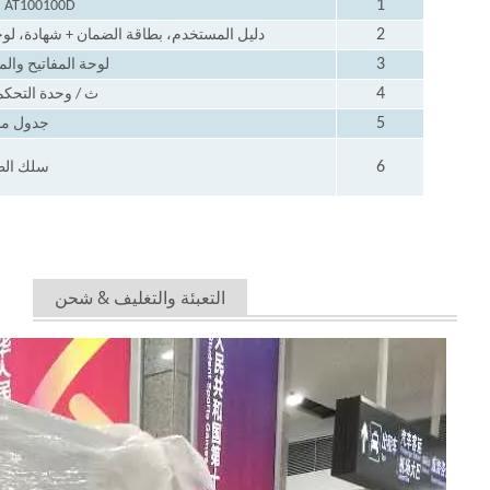
1
AT100100D آلة كاملة
2
دليل المستخدم، بطاقة الضمان + شهادة، لوحة
3
لوحة المفاتيح و
4
ث / وحدة التحك
5
جدول م
6
سلك الط
التعبئة والتغليف & شحن