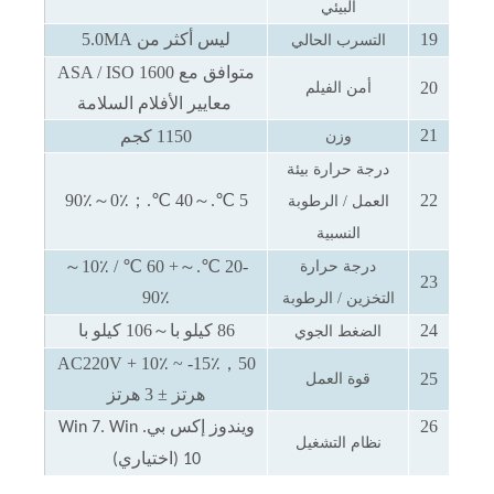
البيئي
19
ليس أكثر من
5.0MA
التسرب الحالي
متوافق مع
ASA / ISO 1600
20
أمن الفيلم
معايير الأفلام السلامة
21
1150 كجم
وزن
درجة حرارة بيئة
90٪
～
0٪
；
40 ℃.
～
5 ℃.
22
العمل / الرطوبة
النسبية
～
+ 60 ℃ / 10٪
～
-20 ℃.
درجة حرارة
23
90٪
التخزين / الرطوبة
24
86 كيلو با
～
106 كيلو با
الضغط الجوي
AC220V + 10٪ ~ -15٪
，
50
25
قوة العمل
هرتز ± 3 هرتز
26
ويندوز إكس بي. Win 7. Win
نظام التشغيل
10 (اختياري)