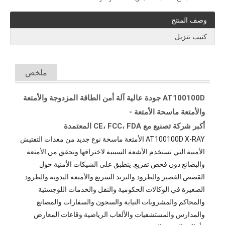
وصف المنتج
كتيب تنزيل
ملخص
AT100100D جودة عالية آلة أمن الطاقة المزدوجة والأمتعة
والأمتعة ماسحة الأمتعة -
أكبر شركة تصنيع مع CE، FCC، FDA المعتمدة
AT100100D X-RAY الأمتعة ماسحة نوع جديد من معدات التفتيش
الأمنية التي تستخدم الأشعة السينية لاختراقها وتحقق من الأمتعة
والبضائع دون فحص تفريغ. ينطبق على الشيكات الأمنية حول
القصص القصير والطرود والبريد السريع والأمتعة اليدوية والطرود
الصغيرة في الوكالات الحكومية والنقل والخدمات اللوجستية
والمحاكم والمشروبات النيابة والسجون والسفارات والمصانع
والمدارس والمستشفيات والألعاب الرياضية وقاعات المعارض