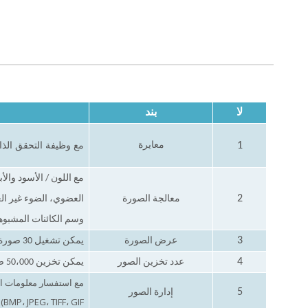
لا
بند
1
معايرة
مع وظيفة التحقق الذ
مع اللون / الأسود والأ
2
معالجة الصورة
العضوي، الضوء غير ال
وسم الكائنات المشبوه
3
عرض الصورة
يمكن تشغيل 30 صورة مراجعة
4
عدد تخزين الصور
يمكن تخزين 50،000 صور فحص
مع استفسار معلومات ال
5
إدارة الصور
BMP، JPEG، TIFF، GIF)