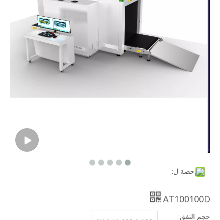
حصة ل:
AT100100D
حجم النفق: