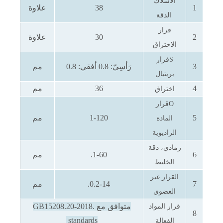
الأسلاك
1
38
علاوة
الدقة
قرار
2
30
علاوة
الاختراق
S
قرار
3
رَأسِيّ:
0.8
أفقي:
0.8
مم
بريتيال
4
36
مم
اختراق
O
قرار
5
1-120
مم
المادة
الراديوية
رمادي، دقة
6
1-60.
مم
الخليط
القرار غير
7
0.2-14.
مم
العضوي
متوافق مع
GB15208.20-2018.
قرار المواد
8
standards
الفعالة