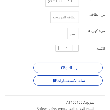
100 * 100 (W * H)
نوع الطاقة:
الطاقة المزدوجة
مولد كهرباء:
اثنين
الكمية:
رسالتك
سلة الاستفسارات
نموذج:
AT100100D.
المنتج العلامة التجارية:
Safeway System