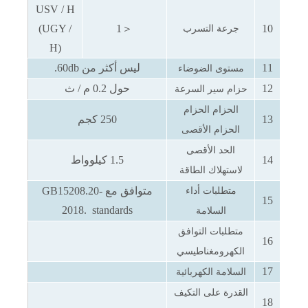
USV / H
(UGY /
1
＜
10
جرعة التسرب
H)
11
ليس أكثر من
60db.
مستوى الضوضاء
12
حول
0.2 م / ث
حزام سير السرعة
الحزام الحزام
13
250 كجم
الحزام الأقصى
الحد الأقصى
14
1.5 كيلوواط
لاستهلاك الطاقة
متوافق مع
GB15208.20-
متطلبات أداء
15
2018.
standards
السلامة
متطلبات التوافق
16
الكهرومغناطيسي
17
السلامة الكهربائية
القدرة على التكيف
18